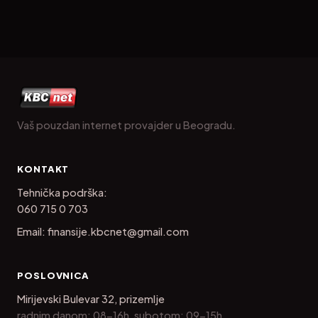
Vaš pouzdan internet provajder u Beogradu.
KONTAKT
Tehnička podrška:
060 715 0 703
Email:
finansije.kbcnet@gmail.com
POSLOVNICA
Mirijevski Bulevar 32, prizemlje
radnim danom: 08-16h, subotom: 09-15h