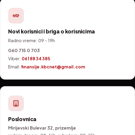
Novi korisnici i briga o korisnicima
Radno vreme: 09 - 19h
060 715 0 703
Viber:
061 88 34 385
Email:
finansije.kbcnet@gmail.com
Poslovnica
Mirijevski Bulevar 32, prizemlje