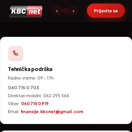
Kontakt
‹
›
Prijavite se
Tehnička podrška
Radno vreme: 09 - 17h
060 715 0 703
Direktan mobilni: 062 295 566
Viber:
060 715 0 919
Email:
finansije.kbcnet@gmail.com