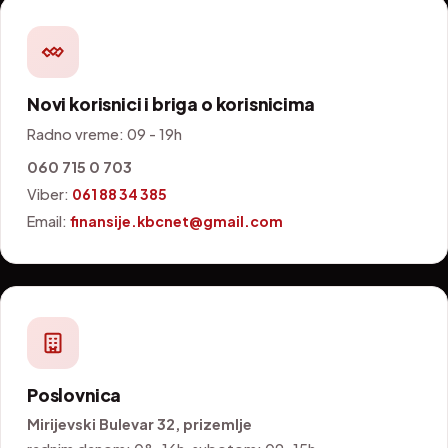
Novi korisnici i briga o korisnicima
Radno vreme: 09 - 19h
060 715 0 703
Viber:
061 88 34 385
Email:
finansije.kbcnet@gmail.com
Poslovnica
Mirijevski Bulevar 32, prizemlje