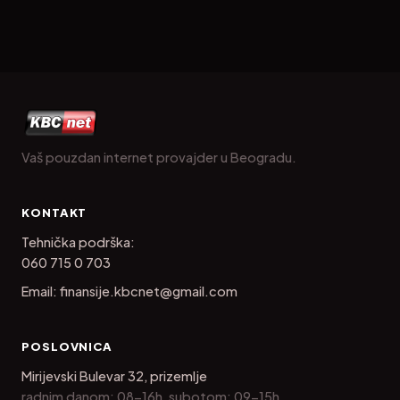
Vaš pouzdan internet provajder u Beogradu.
KONTAKT
Tehnička podrška:
060 715 0 703
Email:
finansije.kbcnet@gmail.com
POSLOVNICA
Mirijevski Bulevar 32, prizemlje
radnim danom: 08-16h, subotom: 09-15h