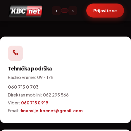
Kontakt
‹
›
Prijavite se
Tehnička podrška
Radno vreme: 09 - 17h
060 715 0 703
Direktan mobilni: 062 295 566
Viber:
060 715 0 919
Email:
finansije.kbcnet@gmail.com