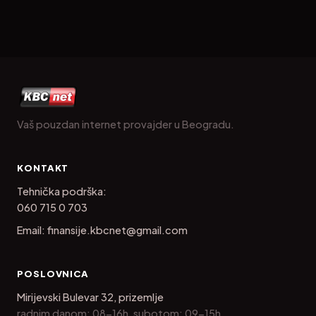
Vaš pouzdan internet provajder u Beogradu.
KONTAKT
Tehnička podrška:
060 715 0 703
Email:
finansije.kbcnet@gmail.com
POSLOVNICA
Mirijevski Bulevar 32, prizemlje
radnim danom: 08-16h, subotom: 09-15h