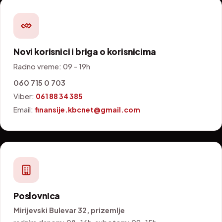
Novi korisnici i briga o korisnicima
Radno vreme: 09 - 19h
060 715 0 703
Viber:
061 88 34 385
Email:
finansije.kbcnet@gmail.com
Poslovnica
Mirijevski Bulevar 32, prizemlje