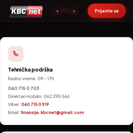
Kontakt
‹
›
Prijavite se
Tehnička podrška
Radno vreme: 09 - 17h
060 715 0 703
Direktan mobilni: 062 295 566
Viber:
060 715 0 919
Email:
finansije.kbcnet@gmail.com